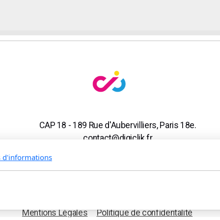
CAP 18 - 189 Rue d'Aubervilliers, Paris 18e.
contact@digiclik.fr
Tél. 01 44 63 79 07 - Mob. 06 16 82 53 69
s d'informations
Mentions Légales
Politique de confidentalité