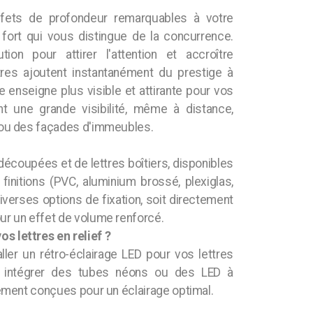
effets de profondeur remarquables à votre
 fort qui vous distingue de la concurrence.
tion pour attirer l'attention et accroître
ttres ajoutent instantanément du prestige à
e enseigne plus visible et attirante pour vos
rent une grande visibilité, même à distance,
ts ou des façades d'immeubles.
 découpées et de lettres boîtiers, disponibles
initions (PVC, aluminium brossé, plexiglas,
diverses options de fixation, soit directement
our un effet de volume renforcé.
os lettres en relief ?
ller un rétro-éclairage LED pour vos lettres
ou intégrer des tubes néons ou des LED à
alement conçues pour un éclairage optimal.