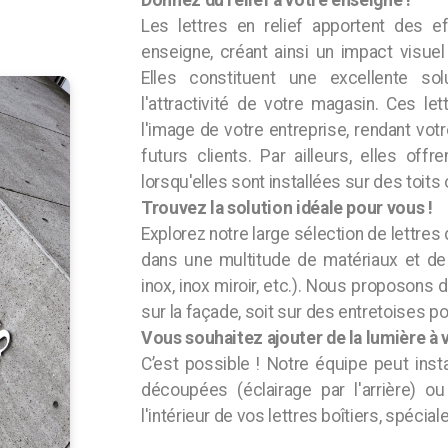
Donnez du relief à votre enseigne !
Les lettres en relief apportent des 
enseigne, créant ainsi un impact visuel
Elles constituent une excellente solu
l'attractivité de votre magasin. Ces le
l'image de votre entreprise, rendant votr
futurs clients. Par ailleurs, elles off
lorsqu'elles sont installées sur des toi
Trouvez la solution idéale pour vous !
Explorez notre large sélection de lettres
dans une multitude de matériaux et de f
inox, inox miroir, etc.). Nous proposons 
sur la façade, soit sur des entretoises p
Vous souhaitez ajouter de la lumière à v
C’est possible ! Notre équipe peut insta
découpées (éclairage par l'arrière) 
l'intérieur de vos lettres boîtiers, spéci