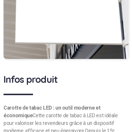
Enseigne Eco
Lettres reliefs
Enseigne Drapeau
Caiss Lumineux Led 3D
Caisson lumineux double face
Caisson lumineux a joint creux
Infos produit
Caisson lumineux double face ultra plat
Enseigne de toit
Carotte de tabac LED : un outil moderne et
Enseigne corporative
économique
Cette carotte de tabac à LED est idéale
pour valoriser les revendeurs grâce à un dispositif
Croix de pharmacie a leds
moderne, efficace et peu énergivore.Depuis le 15ᵉ