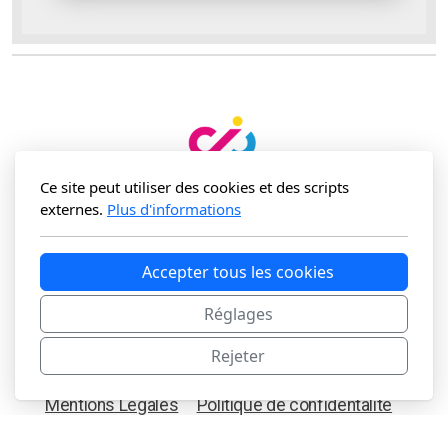
Ce site peut utiliser des cookies et des scripts
externes.
Plus d'informations
CAP 18 - 189 Rue d'Aubervilliers, Paris 18e.
contact@digiclik.fr
Accepter tous les cookies
Tél. 01 44 63 79 07 - Mob. 06 16 82 53 69
Réglages
Rejeter
Mentions Légales
Politique de confidentalité