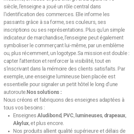
Carotte de tabac a LEDS 1 pix
siècle, l’enseigne a joué un rôle central dans
l'identification des commerces. Elle informe les
Mini croix de pharmacie a LEDS
passants grâce à sa forme, ses couleurs, ses
inscriptions ou ses représentations. Plus qu’un simple
Enseigne a LEDS
indicateur de marchandise, l’enseigne peut également
symboliser le commerçant lui-même, par un emblème
Lettres découpées
ou, plus récemment, un logotype.Sa mission est double :
capter l’attention et renforcer la visibilité, tout en
Lettre découpée ALU
s’inscrivant dans la mémoire des clients satisfaits. Par
Lettre découpée PVC
exemple, une enseigne lumineuse bien placée est
essentielle pour signaler un petit hôtel le long d'une
Lettre découpée Inox miroir
autoroute.
Nos solutions :
Nous créons et fabriquons des enseignes adaptées à
Lettre découpée plexi
tous vos besoins :
Enseignes
Aludibond
,
PVC
,
lumineuses
,
drapeaux
,
Lettres boitiers LED
Akylux
, et plus encore.
Lettre boitier éléctrozinguée
Nos produits allient qualité supérieure et délais de