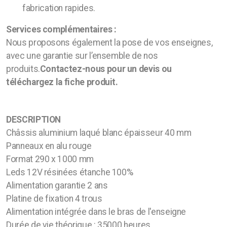
fabrication rapides.
Lettre boitier alu
Services complémentaires :
Lettre boitier alu brossé
Nous proposons également la pose de vos enseignes,
avec une garantie sur l’ensemble de nos
Lettre boitier inox miroir
produits.
Contactez-nous pour un devis ou
téléchargez la fiche produit.
Enseigne et éclairage
Store banne
DESCRIPTION
Châssis aluminium laqué blanc épaisseur 40 mm
Panneaux en alu rouge
Format 290 x 1000 mm
Leds 12V résinées étanche 100%
Alimentation garantie 2 ans
Platine de fixation 4 trous
Alimentation intégrée dans le bras de l'enseigne
Adhésif découpé
Durée de vie théorique : 35000 heures