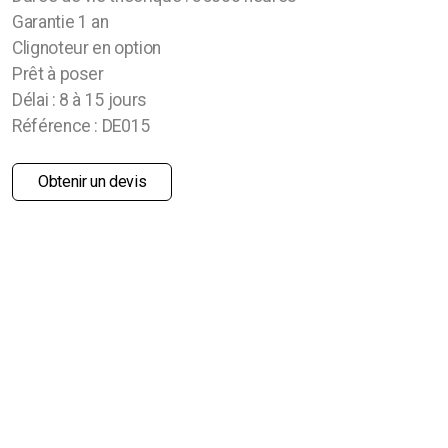
Garantie 1 an
Adhésif découpé forme simple
Clignoteur en option
Adhésif découpé forme complexe
Prêt à poser
Délai : 8 à 15 jours
Adhésif dépoli
Référence : DE015
Adhésif translucide
Obtenir un devis
Adhésif imprimés
Adhésif pour surface lisse
Adhésif pour vitrine
Adhésif pour véhicule
Adhésif spéciale mur
Affiches