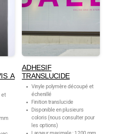
ADHESIF
IS A
TRANSLUCIDE
Vinyle polymère découpé et
échenillé
 et
Finition translucide
Disponible en plusieurs
coloris (nous consulter pour
0 mm
les options)
Largeur maximale : 1200 mm
avec