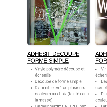
ADHESIF DECOUPE
ADH
FORME SIMPLE
FOR
Vinyle polymère découpé et
Vin
échenillé
écheni
Découpe de forme simple
Dé
Disponible en 1 ou plusieurs
compl
couleurs au choix (teinté dans
Dis
la masse)
couleu
Largeur maximale : 1200 mm
Lar