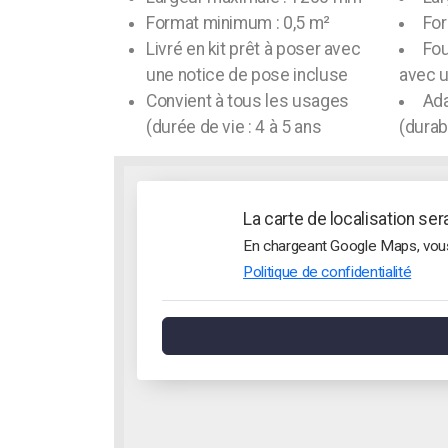
Format minimum : 0,5 m²
For
Livré en kit prêt à poser avec
Fou
une notice de pose incluse
avec u
Convient à tous les usages
Ada
(durée de vie : 4 à 5 ans
(durabi
La carte de localisation se
En chargeant Google Maps, vous 
Politique de confidentialité