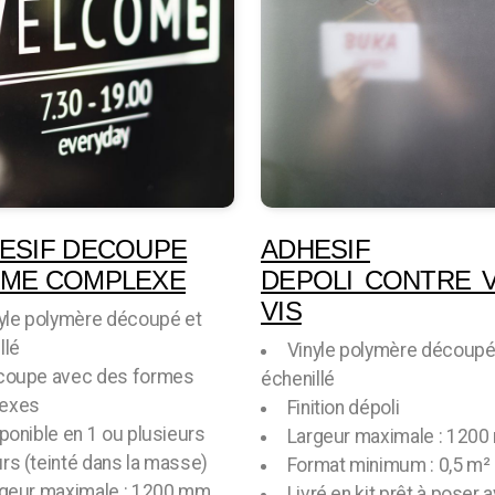
ESIF DECOUPE
ADHESIF
ME COMPLEXE
DEPOLI CONTRE V
VIS
yle polymère découpé et
llé
Vinyle polymère découpé
coupe avec des formes
échenillé
exes
Finition dépoli
ponible en 1 ou plusieurs
Largeur maximale : 120
rs (teinté dans la masse)
Format minimum : 0,5 m²
geur maximale : 1200 mm
Livré en kit prêt à poser 