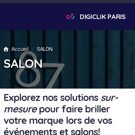
DIGICLIK PARIS
Accueil
SALON
SALON
Explorez nos solutions
sur-
Enseigne Bandeau
mesure
pour faire briller
Enseigne volume
votre marque lors de vos
Enseigne imprimée
événements et salons!