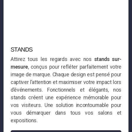
Carotte de tabac a LEDS 1 pix
Mini croix de pharmacie a LEDS
Enseigne a LEDS
Lettres découpées
STANDS
Attirez tous les regards avec nos
stands sur-
Lettre découpée ALU
mesure
, conçus pour refléter parfaitement votre
Lettre découpée PVC
image de marque. Chaque design est pensé pour
captiver l’attention et maximiser votre impact lors
Lettre découpée Inox miroir
d’événements. Fonctionnels et élégants, nos
stands créent une expérience mémorable pour
Lettre découpée plexi
vos visiteurs. Une solution incontournable pour
vous démarquer dans tous vos salons et
Lettres boitiers LED
expositions.
Lettre boitier éléctrozinguée