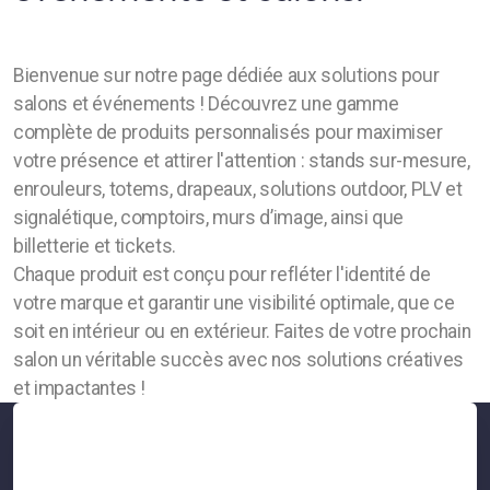
Enseigne Eco
Lettres reliefs
Bienvenue sur notre page dédiée aux solutions pour
salons et événements ! Découvrez une gamme
Enseigne Drapeau
complète de produits personnalisés pour maximiser
votre présence et attirer l'attention : stands sur-mesure,
Caiss Lumineux Led 3D
enrouleurs, totems, drapeaux, solutions outdoor, PLV et
Caisson lumineux double face
signalétique, comptoirs, murs d’image, ainsi que
billetterie et tickets.
Caisson lumineux a joint creux
Chaque produit est conçu pour refléter l'identité de
votre marque et garantir une visibilité optimale, que ce
Caisson lumineux double face ultra plat
soit en intérieur ou en extérieur. Faites de votre prochain
salon un véritable succès avec nos solutions créatives
Enseigne de toit
et impactantes !
Enseigne corporative
Croix de pharmacie a leds