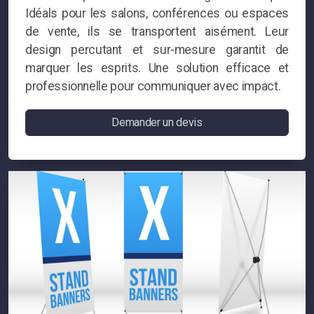
Idéals pour les salons, conférences ou espaces
Adhésif découpé forme simple
de vente, ils se transportent aisément. Leur
Adhésif découpé forme complexe
design percutant et sur-mesure garantit de
marquer les esprits. Une solution efficace et
Adhésif dépoli
professionnelle pour communiquer avec impact.
Adhésif translucide
Demander un devis
Adhésif imprimés
Adhésif pour surface lisse
Adhésif pour vitrine
Adhésif pour véhicule
Adhésif spéciale mur
Affiches