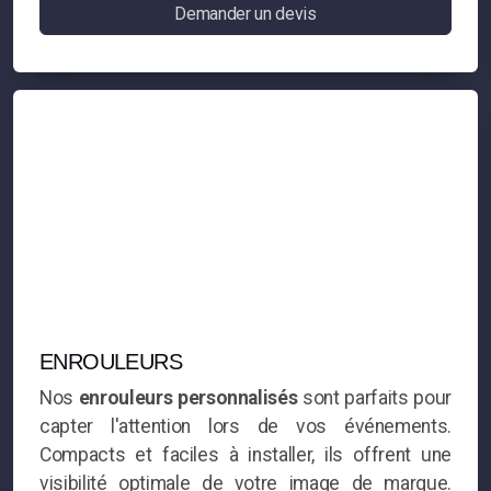
Demander un devis
Lettre boitier alu
Lettre boitier alu brossé
Lettre boitier inox miroir
Enseigne et éclairage
Store banne
ENROULEURS
Nos
enrouleurs personnalisés
sont parfaits pour
capter l'attention lors de vos événements.
Compacts et faciles à installer, ils offrent une
Adhésif découpé
visibilité optimale de votre image de marque.